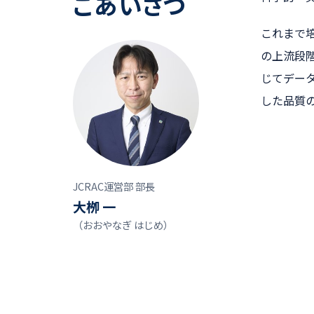
ごあいさつ
これまで培
の上流段階
じてデー
した品質
JCRAC運営部 部長
大栁 一
（おおやなぎ はじめ）