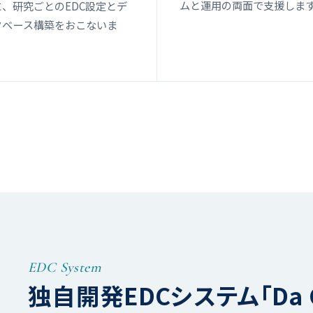
ムと運用の両面で支援しま
に、研究ごとのEDC設定とデ
タベース構築をおこないま
。
EDC System
独自開発EDCシステム「Da 