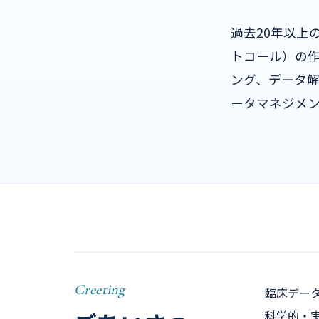
過去20年以上
トコール）の作
ング、データ
ータマネジメ
Greeting
臨床データ
科学的・