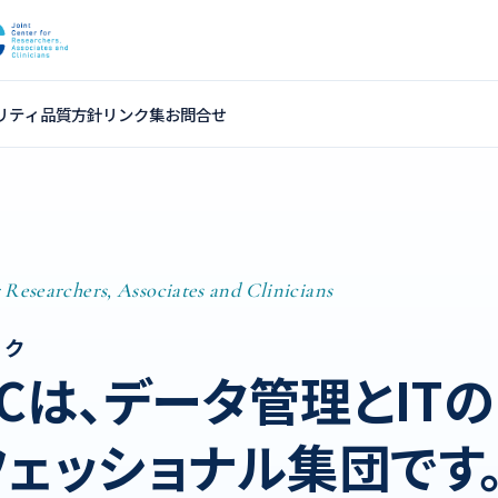
リティ
品質方針
リンク集
お問合せ
 Researchers, Associates and Clinicians
ック
C
は、
データ管理と
ITの
フェッショナル
集団です