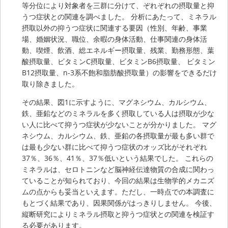
等分位により対象者を三群に分けて、ぞれぞれの摂取量と抑
うつ症状との関連を調べました。 分析にあたって、ミネラル
摂取以外の抑うつ症状に関連する要因（性別、年齢、事業
場、婚姻状況、職位、余暇の身体活動、仕事関連の身体活
動、喫煙、飲酒、総エネルギー摂取量、残業、勤務形態、葉
酸摂取量、ビタミンC摂取量、ビタミンB6摂取量、 ビタミン
B12摂取量、n-3系不飽和脂肪酸摂取量）の影響をできるだけ
取り除きました。
その結果、図1に示すように、マグネシウム、カルシウム、
鉄、亜鉛などのミネラルを多く摂取している人は摂取が少な
い人に比べて抑うつ症状が少ないことが分かりました。 マグ
ネシウム、カルシウム、鉄、亜鉛の各摂取量が最も多い群で
は最も少ない群に比べて抑うつ症状のオッズ比がそれぞれ
37％、36％、41％、37％低いという結果でした。 これらの
ミネラルは、セロトニンなど脳神経伝達物質の合成に関わっ
ていることが知られており、今回の結果は生物学的メカニズ
ムの点からも妥当といえます。ただし、一時点での本調査に
もとづく結果であり、因果関係がはっきりしません。 今後、
縦断研究によりミネラル摂取と抑うつ症状との関連を検証す
る必要があります。