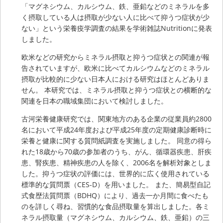
「マグネシウム、カルシウム、鉄、亜鉛などのミネラルを多
く摂取している人は摂取が少ない人に比べて抑うつ症状が少
ない」という栄養疫学調査の結果を学術雑誌Nutritionに発表
しました。
欧米などの研究からミネラル摂取と抑うつ症状との関連が報
告されていますが、欧米に比べてカルシウムなどのミネラル
摂取が比較的に少ない日本人における研究はほとんどありま
せん。 本研究では、ミネラル摂取と抑うつ症状との横断的な
関連を日本の職域集団において検討しました。
古河栄養健康研究では、関東地方のある企業の従業員約2800
名において平成24年度および平成25年度の定期健康診断時に
栄養と健康に関する質問紙調査を実施しました。 同意の得ら
れた18歳から70歳の参加者のうち、がん、循環器疾患、肝疾
患、腎疾患、精神疾患の人を除く、2006名を解析対象としま
した。抑うつ症状の評価には、世界的に広く使用されている
標準的な質問票（CES-D）を用いました。 また、簡易型自記
式食歴法質問票（BDHQ）により、過去一か月間に食べたも
のを詳しく尋ね、習慣的な食品摂取量を算出しました。各ミ
ネラル摂取量（マグネシウム、カルシウム、鉄、亜鉛）の三