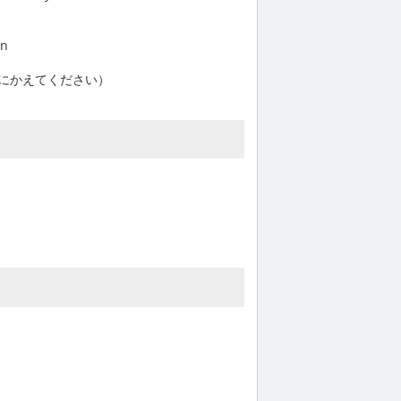
apan
T”を@にかえてください）