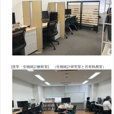
[疫学・生物統計解析室] （生物統計研究室と共有執務室）