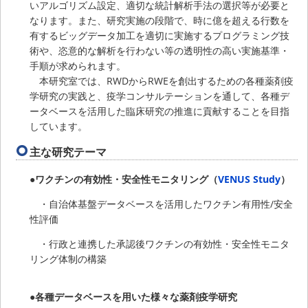
いアルゴリズム設定、適切な統計解析手法の選択等が必要と
なります。また、研究実施の段階で、時に億を超える行数を
有するビッグデータ加工を適切に実施するプログラミング技
術や、恣意的な解析を行わない等の透明性の高い実施基準・
手順が求められます。
本研究室では、RWDからRWEを創出するための各種薬剤疫
学研究の実践と、疫学コンサルテーションを通して、各種デ
ータベースを活用した臨床研究の推進に貢献することを目指
しています。
主な研究テーマ
●ワクチンの有効性・安全性モニタリング（
VENUS Study
）
・自治体基盤データベースを活用したワクチン有用性/安全
性評価
・行政と連携した承認後ワクチンの有効性・安全性モニタ
リング体制の構築
●各種データベースを用いた様々な薬剤疫学研究