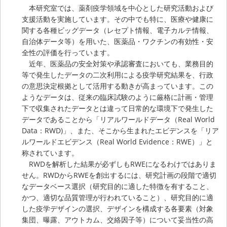
本研究室では、薬剤疫学領域を中心とした研究活動および
支援活動を実施しています。その中でも特に、医療や健康に
関する各種ビッグデータ（レセプト情報、電子カルテ情報、
自治体データ等）を用いた、医薬品・ワクチンの有効性・安
全性の評価を行っています。
近年、医薬品の安全対策や承認審査においても、業務目的
等で発生したデータの二次利用による疫学研究結果を、行政
の意思決定根拠として活用する動きが高まっています。この
ようなデータは、従来の臨床試験のように厳格に計画・管理
下で収集されたデータとは違って日常的な環境下で発生した
データであることから「リアルワールドデータ（Real World
Data：RWD)」、また、そこから生まれたエビデンスを「リア
ルワールドエビデンス（Real World Evidence：RWE）」と
称されています。
RWDを解析した結果が必ずしもRWEになるわけではありま
せん。RWDからRWEを創出するには、研究計画の段階で適切
なデータベース選択（研究目的に適した特徴を有すること、
かつ、適切な品質管理が行われていること）、研究目的に適
した疫学デザインの選択、デザインを構成する各要素（対象
集団、曝露、アウトカム、交絡因子等）について妥当性の高